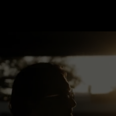
QUE
agence vidéo en 2026 · formats, méthodes,
design, du plan large au format vertical