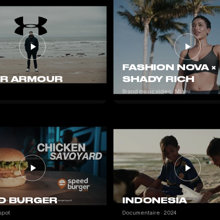
FASHION NOVA ×
R ARMOUR
SHADY RICH
Brand music video · Miami
D BURGER
INDONESIA
spot
Documentaire · 2024