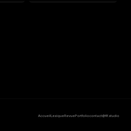
Accueil
Lexique
Revue
Portfolio
contact@flf.studio