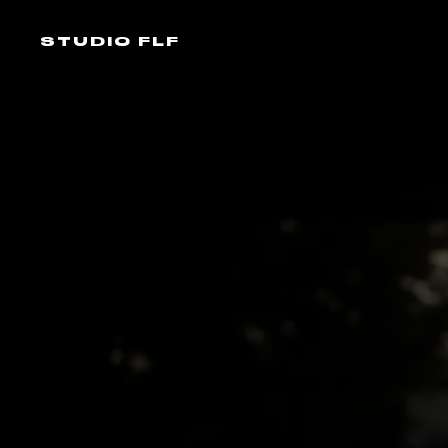
STUDIO FLF
STUDIO FLF
›
LEXIQUE
LEXIQUE · 30 TERMES VIDÉO
LEXI
de la vidéo professionnelle.
30 termes essentiels pour briefer une 
post-production. Du brand film au sound 