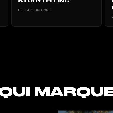
STORYTELLING
LIRE LA DÉFINITION →
 QUI MARQU