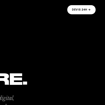
DEVIS 24H →
RE.
igital,