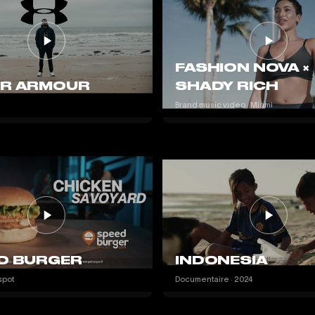
FASHION NOVA ×
R ARMOUR
SHADY RICH
Brand music video · Miami
D BURGER
INDONESIA
spot
Documentaire · 2024