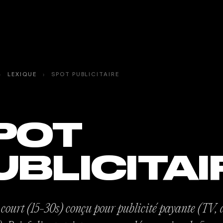
›
LEXIQUE
›
SPOT PUBLICITAIRE
POT
UBLICITAI
court (15-30s) conçu pour publicité payante (TV, d