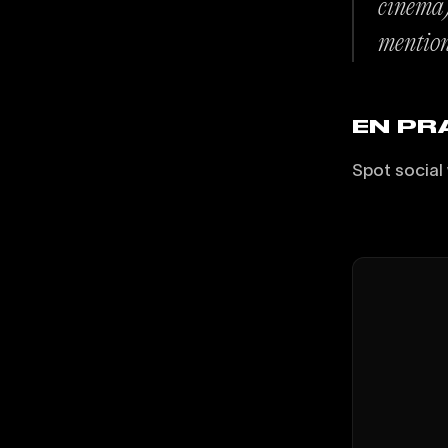
cinéma).
mention
EN PR
Spot social 