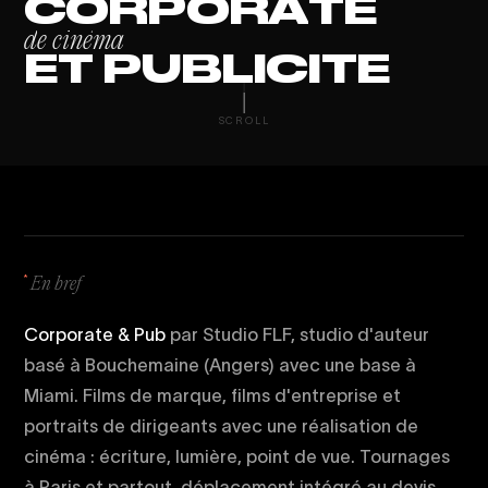
C
O
R
P
O
R
A
T
E
d
e
c
i
n
é
m
a
E
T
P
U
B
L
I
C
I
T
É
SCROLL
En bref
Corporate & Pub
par Studio FLF, studio d'auteur
basé à Bouchemaine (Angers) avec une base à
Miami. Films de marque, films d'entreprise et
portraits de dirigeants avec une réalisation de
cinéma : écriture, lumière, point de vue. Tournages
à Paris et partout, déplacement intégré au devis.