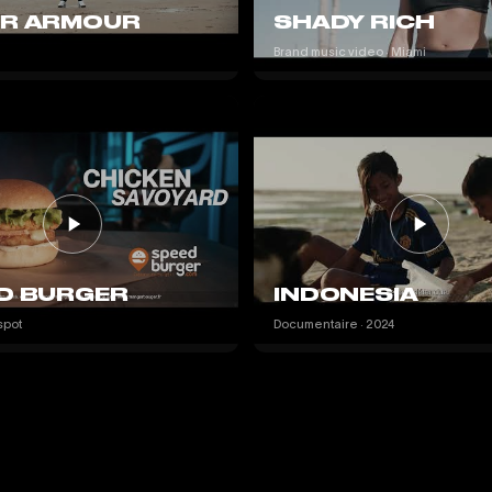
R ARMOUR
SHADY RICH
Brand music video · Miami
D BURGER
INDONESIA
spot
Documentaire · 2024