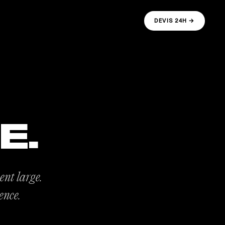
DEVIS 24H →
E.
ent large.
ence.