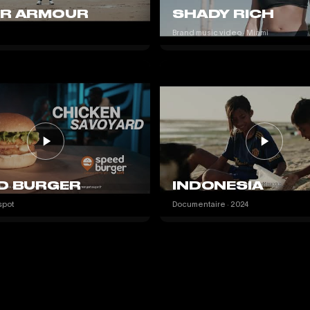
R ARMOUR
SHADY RICH
Brand music video · Miami
D BURGER
INDONESIA
spot
Documentaire · 2024