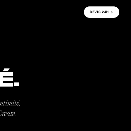
DEVIS 24H →
É.
intimité,
Create.