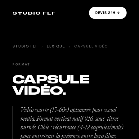
STUDIO FLF
DEVIS 24H →
STUDIO FLF
›
LEXIQUE
›
CAPSULE VIDÉO
FORMAT
CAPSULE
VIDÉO.
Vidéo courte (15-60s) optimisée pour social
media. Format vertical natif 9:16, sous-titres
burnés. Cible : récurrence (4-12 capsules/mois)
pour entretenir la présence entre hero films.