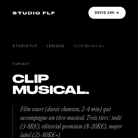
STUDIO FLF
DEVIS 24H →
STUDIO FLF
›
LEXIQUE
›
CLIP MUSICAL
FORMAT
CLIP
MUSICAL.
Film court (durée chanson, 2-4 min) qui
accompagne un titre musical. Trois tiers : indé
(3-8K€), éditorial premium (8-20K€), major
label (25-80K€+).