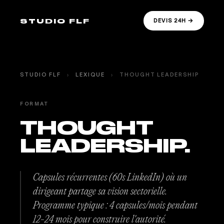
STUDIO FLF
DEVIS 24H →
STUDIO FLF
›
LEXIQUE
›
THOUGHT LEADERSHIP
FORMAT
THOUGHT
LEADERSHIP.
Capsules récurrentes (60s LinkedIn) où un
dirigeant partage sa vision sectorielle.
Programme typique : 4 capsules/mois pendant
12-24 mois pour construire l'autorité.