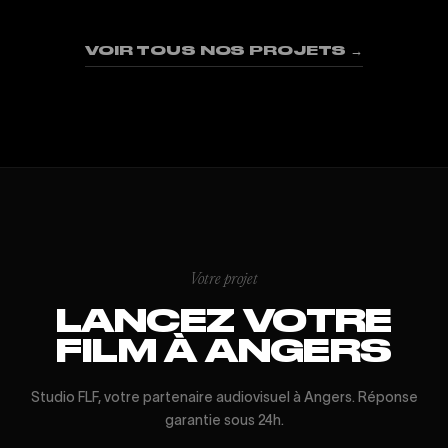
03
04
05
06
07
08
09
VOIR TOUS NOS PROJETS →
Votre projet
LANCEZ VOTRE
FILM À ANGERS
Studio FLF, votre partenaire audiovisuel à Angers. Réponse
garantie sous 24h.