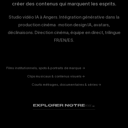
créer des contenus qui marquent les esprits.
Studio vidéo IA à Angers. Intégration générative dans la
production cinéma · motion design IA, avatars,
déclinaisons. Direction cinéma, équipe en direct, trilingue
FR/EN/ES.
CORPORATE
& PUB
ENTERTAINMENT
FICTION
Films institutionnels, spots & portraits de marque →
01
& DOC
Clips musicaux & contenus visuels →
02
Courts métrages, documentaires & séries →
03
EXPLORER NOTRE
→
WORK