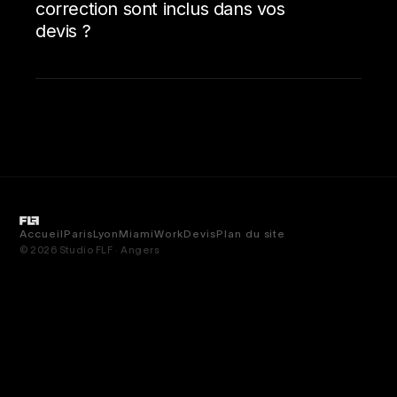
correction sont inclus dans vos
devis ?
Accueil
Paris
Lyon
Miami
Work
Devis
Plan du site
© 2026 Studio FLF · Angers