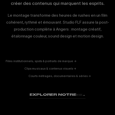
créer des contenus qui marquent les esprits.
Le montage transforme des heures de rushes en un film
cohérent, rythmé et émouvant. Studio FLF assure la post-
production complète à Angers : montage créatif,
étalonnage couleur, sound design et motion design.
CORPORATE
& PUB
ENTERTAINMENT
FICTION
Films institutionnels, spots & portraits de marque →
01
& DOC
Clips musicaux & contenus visuels →
02
Courts métrages, documentaires & séries →
03
EXPLORER NOTRE
→
WORK