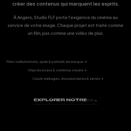
créer des contenus qui marquent les esprits.
À Angers, Studio FLF porte l'exigence du cinéma au
service de votre image. Chaque projet est traité comme
un film, pas comme une vidéo de plus.
CORPORATE
& PUB
ENTERTAINMENT
FICTION
Films institutionnels, spots & portraits de marque →
01
& DOC
Clips musicaux & contenus visuels →
02
Courts métrages, documentaires & séries →
03
EXPLORER NOTRE
→
WORK