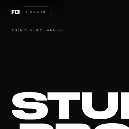
Film sportif & sport de marque à Angers
← ACCUEIL
AGENCE VIDÉO · ANGERS
STU