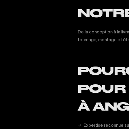
NOTR
De la conception à la livr
tournage, montage et étal
POURQ
POUR 
À ANG
Expertise reconnue su