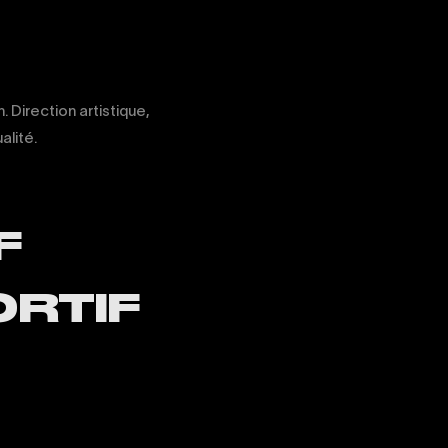
. Direction artistique,
alité.
F
ORTIF