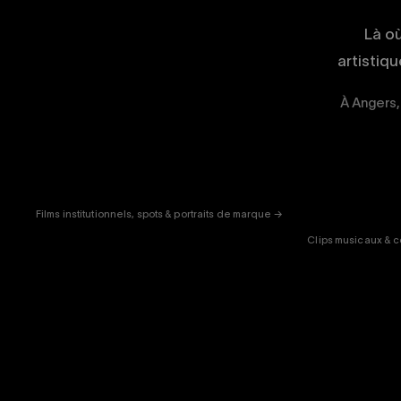
Là o
artistiq
À Angers,
CORPORATE
& PUB
ENT
Films institutionnels, spots & portraits de marque →
Clips musicaux & c