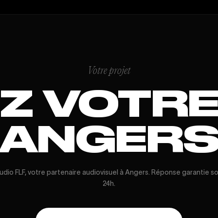
Votre projet
Z VOTRE 
ANGER
udio FLF, votre partenaire audiovisuel à Angers. Réponse garantie s
24h.