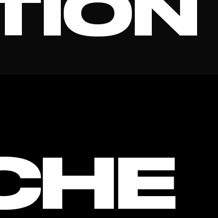
TION
CHE