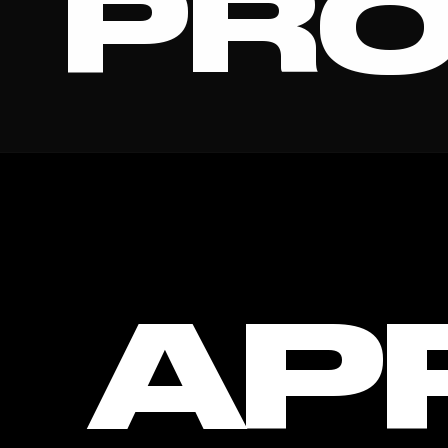
PRO
AP