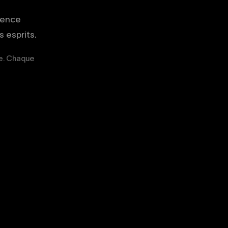
gence
 esprits.
ge. Chaque
02
03