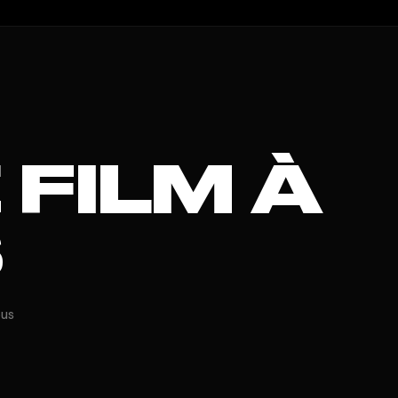
FILM À
S
ous