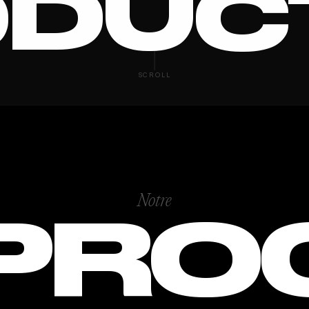
DUC
SCROLL
Notre
PRO