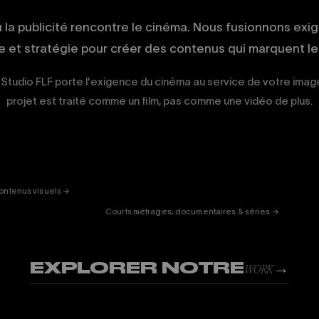
ù la publicité rencontre le cinéma. Nous fusionnons exi
ue et stratégie pour créer des contenus qui marquent les
 Studio FLF porte l'exigence du cinéma au service de votre ima
projet est traité comme un film, pas comme une vidéo de plus.
ERTAINMENT
FICTION
& DOC
01
ontenus visuels →
Courts métrages, documentaires & séries →
EXPLORER NOTRE
→
WORK