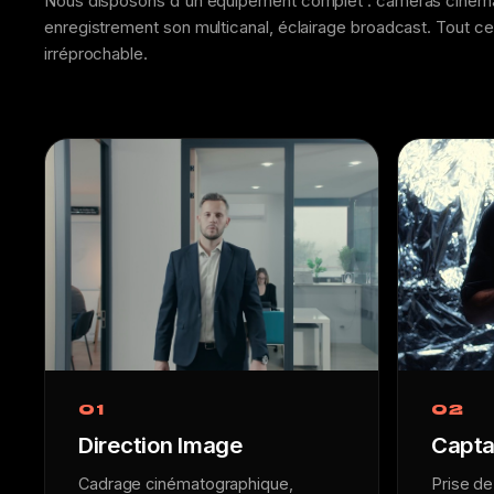
Nous disposons d'un équipement complet : caméras cinéma 
enregistrement son multicanal, éclairage broadcast. Tout ce 
irréprochable.
01
02
Direction Image
Capta
Cadrage cinématographique,
Prise de