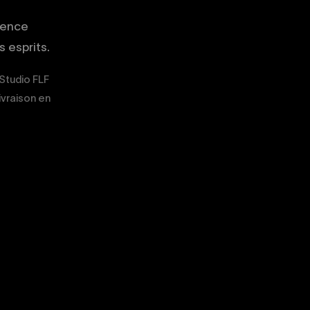
gence
 esprits.
 Studio FLF
livraison en
02
03