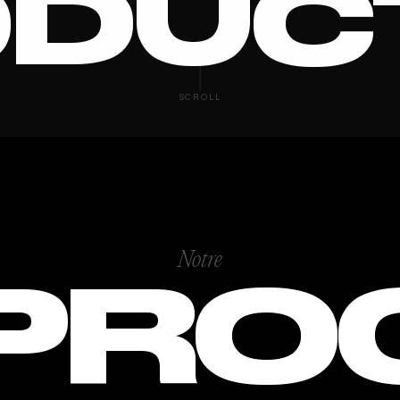
DUC
E AUDIO
SCROLL
Notre
PRO