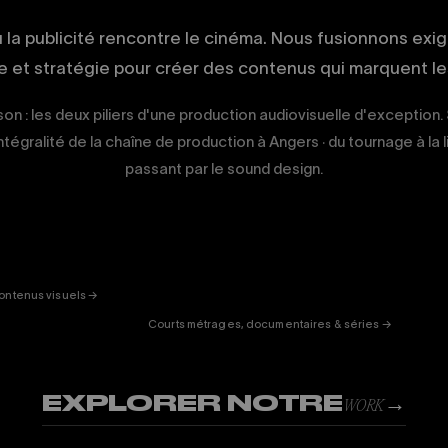
ù la publicité rencontre le cinéma. Nous fusionnons exi
ue et stratégie pour créer des contenus qui marquent les
on : les deux piliers d'une production audiovisuelle d'exception.
intégralité de la chaîne de production à Angers · du tournage à la 
passant par le sound design.
ERTAINMENT
FICTION
& DOC
01
ontenus visuels →
Courts métrages, documentaires & séries →
EXPLORER NOTRE
→
WORK