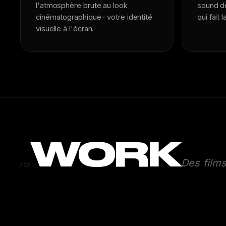
l'atmosphère brute au look
sound de
cinématographique · votre identité
qui fait 
visuelle à l'écran.
WORK
Des film
FASHION NOVA × SHADY
/02
AHOOD
RICH
SPEED BURGER
SPIRIT OF WORLD CUP
SPOT PUBLICITAIRE · 2025
BRAND MUSIC VIDEO · MIAMI
CORPORATE · SPOT
SPORT · MIAMI · 2026
03