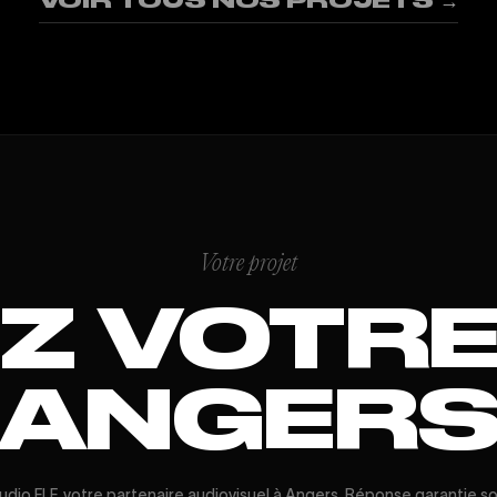
VOIR TOUS NOS PROJETS →
Votre projet
Z VOTRE 
ANGER
udio FLF, votre partenaire audiovisuel à Angers. Réponse garantie s