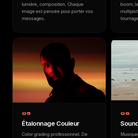
lumière, composition. Chaque
boom, la
image est pensée pour porter vos
multipis
messages.
tournag
05
06
Étalonnage Couleur
Sound
Color grading professionnel. De
Musique 