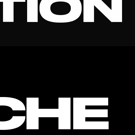
TION
VISUEL
CHE