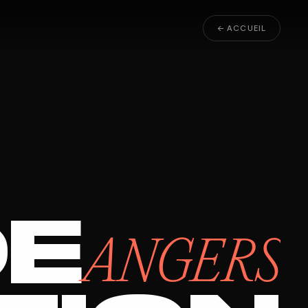
← ACCUEIL
DE
ANGERS