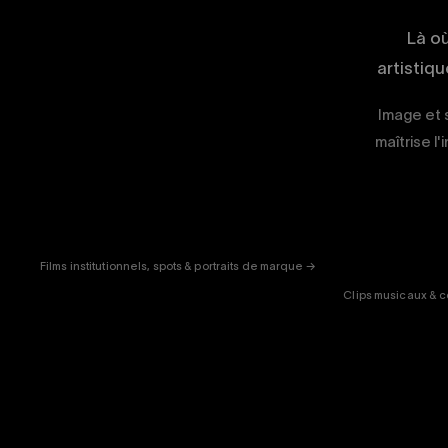
Là o
artistiq
Image et s
maîtrise l'
CORPORATE
& PUB
ENT
Films institutionnels, spots & portraits de marque →
Clips musicaux & c