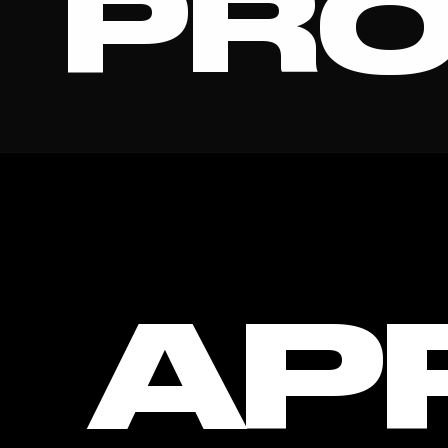
PRO
AGENC
AP