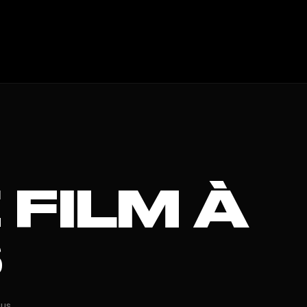
FILM À
S
ous