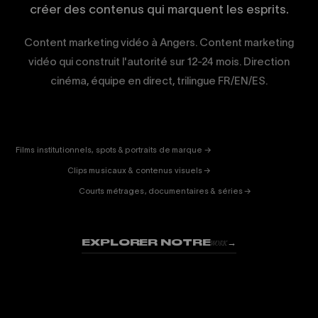
créer des contenus qui marquent les esprits.
Content marketing vidéo à Angers. Content marketing
vidéo qui construit l'autorité sur 12-24 mois. Direction
cinéma, équipe en direct, trilingue FR/EN/ES.
CORPORATE
& PUB
ENTERTAINMENT
FICTION
Films institutionnels, spots & portraits de marque →
01
& DOC
Clips musicaux & contenus visuels →
02
Courts métrages, documentaires & séries →
03
EXPLORER NOTRE
→
WORK