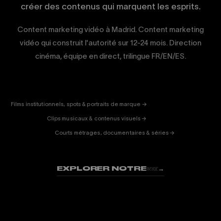
créer des contenus qui marquent les esprits.
Content marketing vidéo à Madrid. Content marketing
vidéo qui construit l'autorité sur 12-24 mois. Direction
cinéma, équipe en direct, trilingue FR/EN/ES.
CORPORATE
& PUB
ENTERTAINMENT
FICTION
Films institutionnels, spots & portraits de marque →
01
& DOC
Clips musicaux & contenus visuels →
02
Courts métrages, documentaires & séries →
03
EXPLORER NOTRE
→
WORK