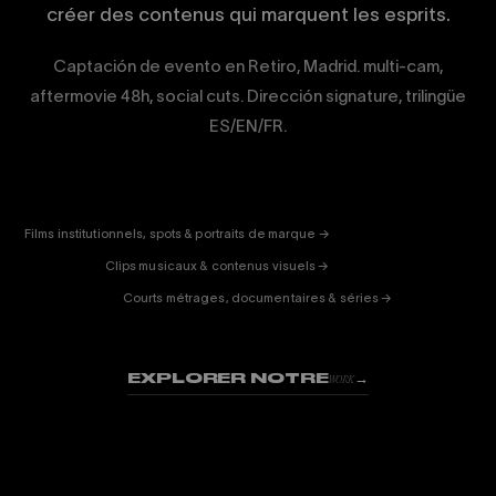
créer des contenus qui marquent les esprits.
Captación de evento en Retiro, Madrid. multi-cam,
aftermovie 48h, social cuts. Dirección signature, trilingüe
ES/EN/FR.
CORPORATE
& PUB
ENTERTAINMENT
FICTION
Films institutionnels, spots & portraits de marque →
01
& DOC
Clips musicaux & contenus visuels →
02
Courts métrages, documentaires & séries →
03
EXPLORER NOTRE
→
WORK