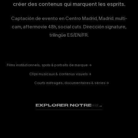
créer des contenus qui marquent les esprits.
Captación de evento en Centro Madrid, Madrid. multi-
cam, aftermovie 48h, social cuts. Dirección signature,
trilingüe ES/EN/FR.
CORPORATE
& PUB
ENTERTAINMENT
FICTION
Films institutionnels, spots & portraits de marque →
01
& DOC
Clips musicaux & contenus visuels →
02
Courts métrages, documentaires & séries →
03
EXPLORER NOTRE
→
WORK