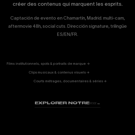
créer des contenus qui marquent les esprits.
Captación de evento en Chamartín, Madrid. multi-cam,
aftermovie 48h, social cuts. Dirección signature, trilingüe
ES/EN/FR.
CORPORATE
& PUB
ENTERTAINMENT
FICTION
Films institutionnels, spots & portraits de marque →
01
& DOC
Clips musicaux & contenus visuels →
02
Courts métrages, documentaires & séries →
03
EXPLORER NOTRE
→
WORK