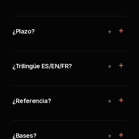
+
¿Plazo?
+
¿Trilingüe ES/EN/FR?
+
¿Referencia?
+
¿Bases?