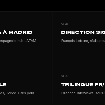
02
A À MADRID
DIRECTION SI
e espagnole, hub LATAM-
François Lefranc, réalisate
04
LE
TRILINGUE FR
s/Floride. Paris pour
Direction, interviews, sous-