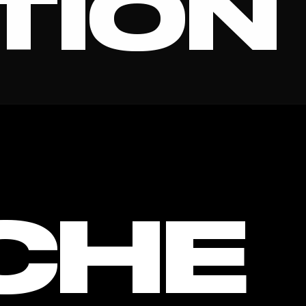
TION
IAL ME
CHE