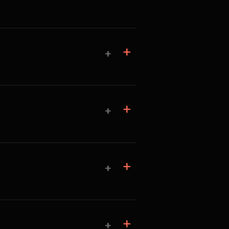
+
+
+
+