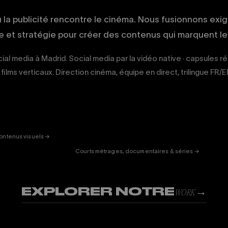
ù la publicité rencontre le cinéma. Nous fusionnons exi
ue et stratégie pour créer des contenus qui marquent les
ial media à Madrid. Social media par la vidéo native · capsules r
films verticaux. Direction cinéma, équipe en direct, trilingue FR/
ERTAINMENT
FICTION
& DOC
01
ontenus visuels →
Courts métrages, documentaires & séries →
EXPLORER NOTRE
→
WORK