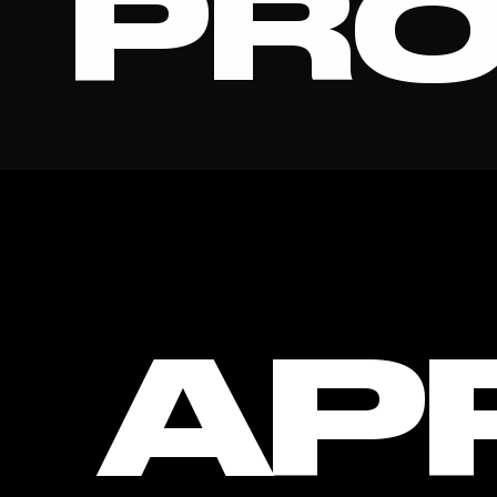
PRO
STUDI
AP