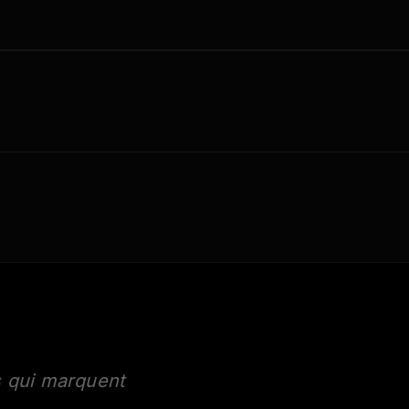
s qui marquent
UNDER
ANGERS SCO
INDONESIA
ALL OVER AGA