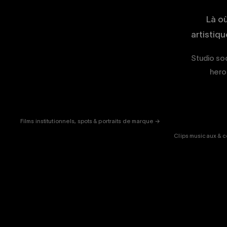
Là o
artistiq
Studio soc
hero 
CORPORATE
& PUB
ENT
Films institutionnels, spots & portraits de marque →
Clips musicaux & c