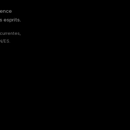
gence
 esprits.
écurrentes,
EN/ES.
02
03