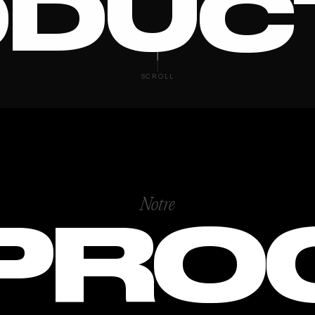
DUC
O SOC
SCROLL
Notre
PRO