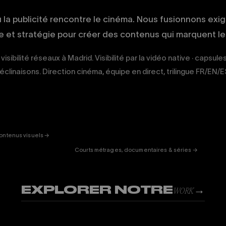
ù la publicité rencontre le cinéma. Nous fusionnons exi
ue et stratégie pour créer des contenus qui marquent les
visibilité réseaux à Madrid. Visibilité par la vidéo native · capsules
éclinaisons. Direction cinéma, équipe en direct, trilingue FR/EN/E
ERTAINMENT
FICTION
& DOC
01
ontenus visuels →
Courts métrages, documentaires & séries →
EXPLORER NOTRE
→
WORK