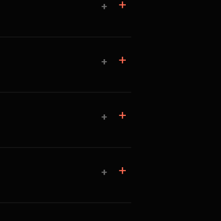
+
+
+
+