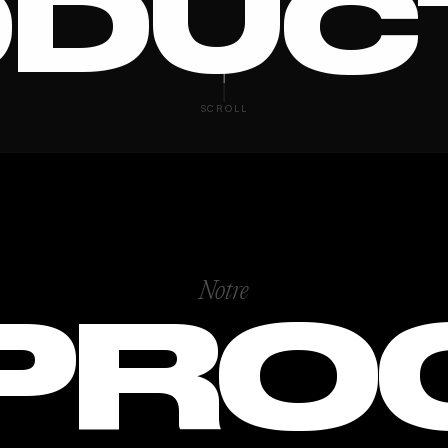
DUC
 VISI
SCROLL
Notre
PRO