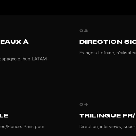
02
SEAUX À
DIRECTION SI
François Lefranc, réalisate
e espagnole, hub LATAM-
04
LE
TRILINGUE FR
s/Floride. Paris pour
Direction, interviews, sous-