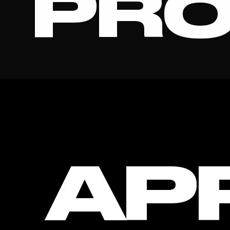
PRO
BOOST
AP