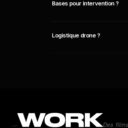
Bases pour intervention ?
Logistique drone ?
WORK
Des film
FASHION NOVA × SHADY
/02