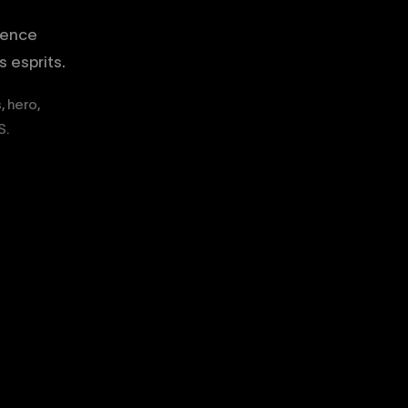
gence
 esprits.
, hero,
S.
02
03