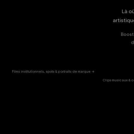
Là o
artistiq
Boost 
d
CORPORATE
& PUB
ENT
Films institutionnels, spots & portraits de marque →
Clips musicaux & c