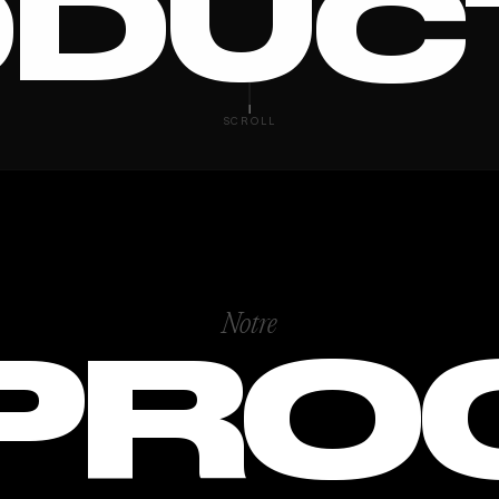
DUC
MUSIC
SCROLL
Notre
PRO