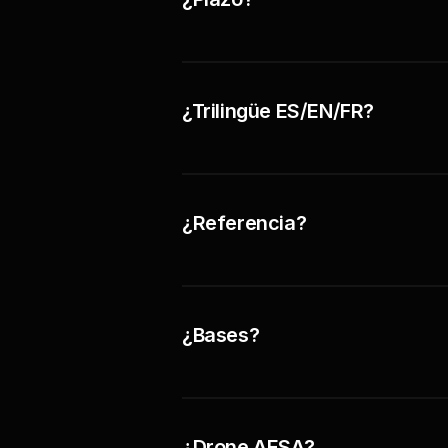
¿Trilingüe ES/EN/FR?
¿Referencia?
¿Bases?
¿Drone AESA?