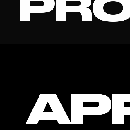
PRO
CLIP 
AP