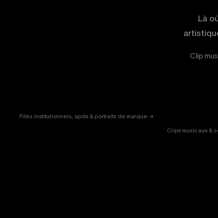
Là o
artistiq
Clip mus
CORPORATE
& PUB
ENT
Films institutionnels, spots & portraits de marque →
Clips musicaux & c