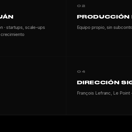
02
TUÁN
PRODUCCIÓN 
n · startups, scale-ups
Equipo propio, sin subcontr
n crecimiento
04
DIRECCIÓN S
François Lefranc, Le Point