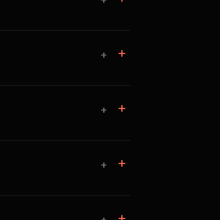
+
+
+
+