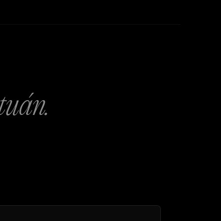
tuán.