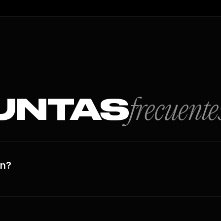
UNTAS
frecuente
án?