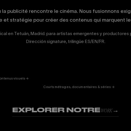
ù la publicité rencontre le cinéma. Nous fusionnons exi
ue et stratégie pour créer des contenus qui marquent les
ical en Tetuán, Madrid. para artistas emergentes y productores
Dirección signature, trilingüe ES/EN/FR.
ERTAINMENT
FICTION
& DOC
01
ontenus visuels →
Courts métrages, documentaires & séries →
EXPLORER NOTRE
→
WORK