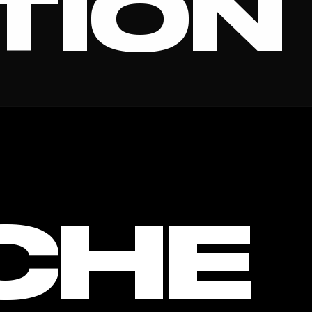
TION
AL TET
CHE