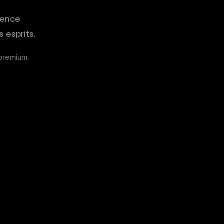
gence
 esprits.
 premium.
02
03