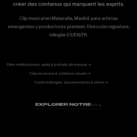
créer des contenus qui marquent les esprits.
Clip musical en Malasaña, Madrid. para artistas
emergentes y productores premium. Dirección signature,
trilingüe ES/EN/FR.
CORPORATE
& PUB
ENTERTAINMENT
FICTION
Films institutionnels, spots & portraits de marque →
01
& DOC
Clips musicaux & contenus visuels →
02
Courts métrages, documentaires & séries →
03
EXPLORER NOTRE
→
WORK