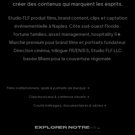
créer des contenus qui marquent les esprits.
Studio FLF produit films, brand content, clips et captation
événementielle à Naples. Côte sud-ouest Floride ·
fortune families, asset management, hospitality 5★.
Marché premium pour brand films et portraits fondateur.
Direction cinéma, trilingue FR/EN/ES, Studio FLF LLC
basée Miami pour la couverture régionale.
CORPORATE
& PUB
ENTERTAINMENT
FICTION
Films institutionnels, spots & portraits de marque →
01
& DOC
Clips musicaux & contenus visuels →
02
Courts métrages, documentaires & séries →
03
EXPLORER NOTRE
→
WORK