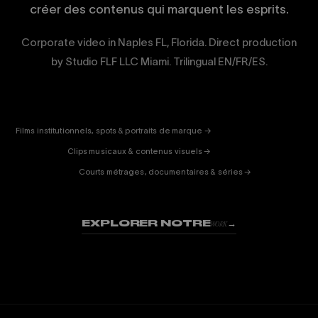
créer des contenus qui marquent les esprits.
Corporate video in Naples FL, Florida. Direct production
by Studio FLF LLC Miami. Trilingual EN/FR/ES.
CORPORATE
& PUB
ENTERTAINMENT
FICTION
Films institutionnels, spots & portraits de marque →
01
& DOC
Clips musicaux & contenus visuels →
02
Courts métrages, documentaires & séries →
03
EXPLORER NOTRE
→
WORK