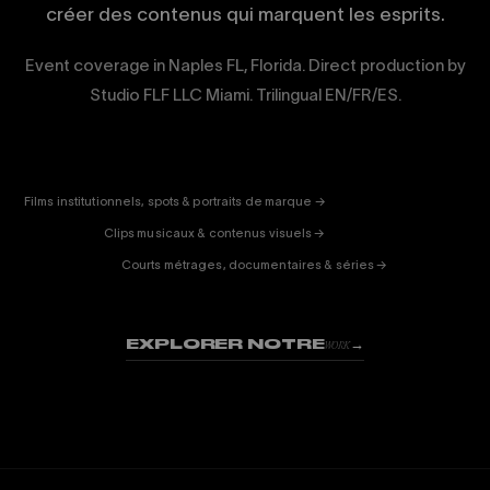
créer des contenus qui marquent les esprits.
Event coverage in Naples FL, Florida. Direct production by
Studio FLF LLC Miami. Trilingual EN/FR/ES.
CORPORATE
& PUB
ENTERTAINMENT
FICTION
Films institutionnels, spots & portraits de marque →
01
& DOC
Clips musicaux & contenus visuels →
02
Courts métrages, documentaires & séries →
03
EXPLORER NOTRE
→
WORK