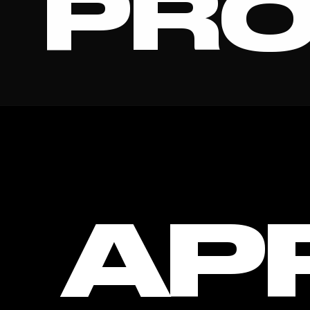
PRO
REAL 
AP