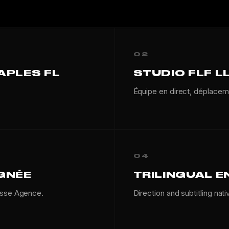
02
APLES FL
STUDIO FLF L
Équipe en direct, déplacem
04
IGNÉE
TRILINGUAL E
esse Agence.
Direction and subtitling nati