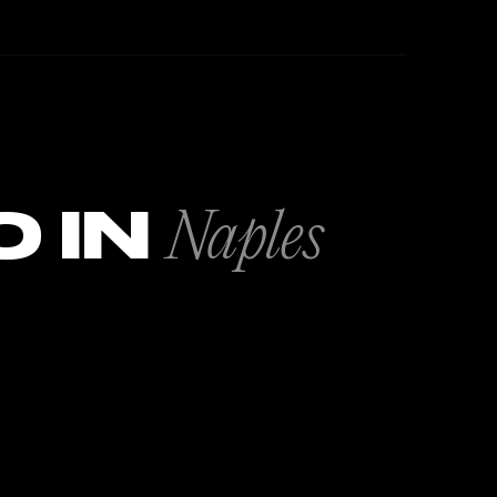
O IN
Naples