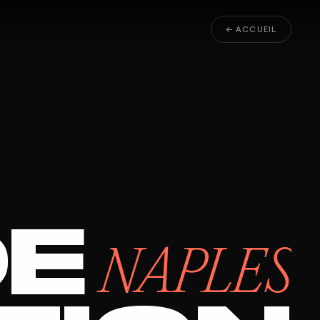
← ACCUEIL
DE
NAPLES