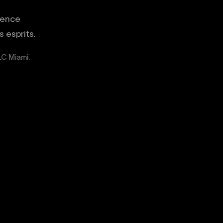
gence
 esprits.
LC Miami.
02
03