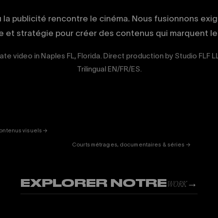
ù la publicité rencontre le cinéma. Nous fusionnons exi
ue et stratégie pour créer des contenus qui marquent les
ate video in Naples FL, Florida. Direct production by Studio FLF L
Trilingual EN/FR/ES.
ERTAINMENT
FICTION
& DOC
01
ontenus visuels →
Courts métrages, documentaires & séries →
EXPLORER NOTRE
→
WORK