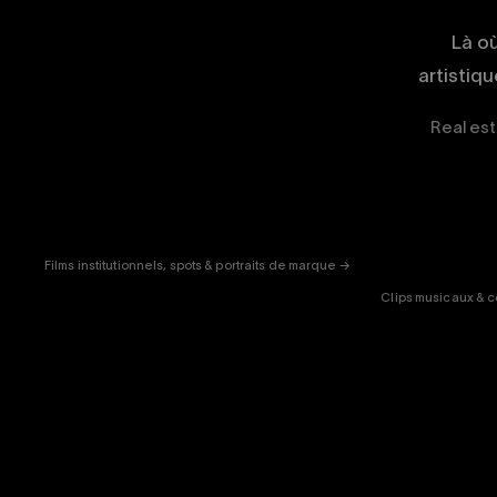
Là o
artistiq
Real est
CORPORATE
& PUB
ENT
Films institutionnels, spots & portraits de marque →
Clips musicaux & c