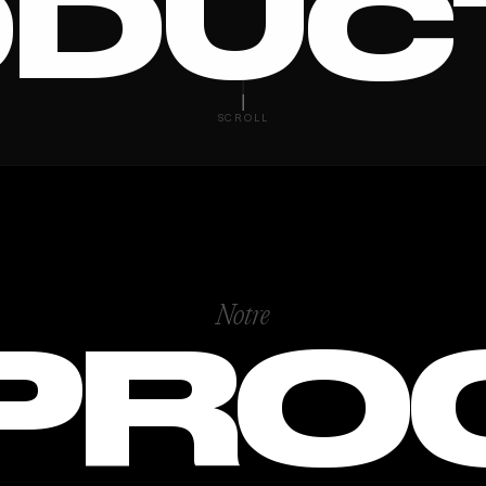
DUC
ESTATE
SCROLL
Notre
PRO