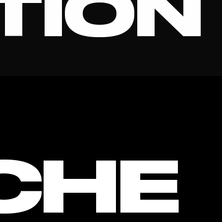
TION
 VIDE
CHE