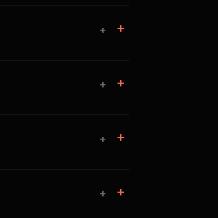
+
+
+
+