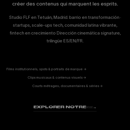
créer des contenus qui marquent les esprits.
Studio FLF en Tetuán, Madrid. barrio en transformación ·
startups, scale-ups tech, comunidad latina vibrante,
fintech en crecimiento Dirección cinemática signature,
trilingüe ES/EN/FR.
CORPORATE
& PUB
ENTERTAINMENT
FICTION
Films institutionnels, spots & portraits de marque →
01
& DOC
Clips musicaux & contenus visuels →
02
Courts métrages, documentaires & séries →
03
EXPLORER NOTRE
→
WORK