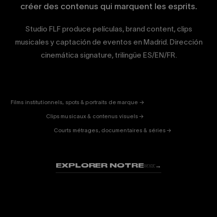
créer des contenus qui marquent les esprits.
Studio FLF produce películas, brand content, clips
musicales y captación de eventos en Madrid. Dirección
cinemática signature, trilingüe ES/EN/FR.
CORPORATE
& PUB
ENTERTAINMENT
FICTION
Films institutionnels, spots & portraits de marque →
01
& DOC
Clips musicaux & contenus visuels →
02
Courts métrages, documentaires & séries →
03
EXPLORER NOTRE
→
WORK