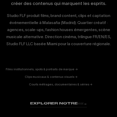
créer des contenus qui marquent les esprits.
Studio FLF produit films, brand content, clips et captation
événementielle à Malasaña (Madrid). Quartier créatif ·
agences, scale-ups, fashion houses émergentes, scène
musicale alternative. Direction cinéma, trilingue FR/EN/ES,
Studio FLF LLC basée Miami pour la couverture régionale.
CORPORATE
& PUB
ENTERTAINMENT
FICTION
Films institutionnels, spots & portraits de marque →
01
& DOC
Clips musicaux & contenus visuels →
02
Courts métrages, documentaires & séries →
03
EXPLORER NOTRE
→
WORK