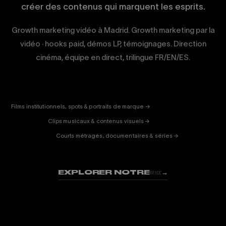
créer des contenus qui marquent les esprits.
Growth marketing vidéo à Madrid. Growth marketing par la
vidéo · hooks paid, démos LP, témoignages. Direction
cinéma, équipe en direct, trilingue FR/EN/ES.
CORPORATE
& PUB
ENTERTAINMENT
FICTION
Films institutionnels, spots & portraits de marque →
01
& DOC
Clips musicaux & contenus visuels →
02
Courts métrages, documentaires & séries →
03
EXPLORER NOTRE
→
WORK