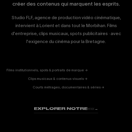
créer des contenus qui marquent les esprits.
Studio FLF, agence de production vidéo cinématique,
intervient à Lorient et dans tout le Morbihan. Films
d'entreprise, clips musicaux, spots publicitaires · avec
l'exigence du cinéma pour la Bretagne.
CORPORATE
& PUB
ENTERTAINMENT
FICTION
Films institutionnels, spots & portraits de marque →
01
& DOC
Clips musicaux & contenus visuels →
02
Courts métrages, documentaires & séries →
03
EXPLORER NOTRE
→
WORK