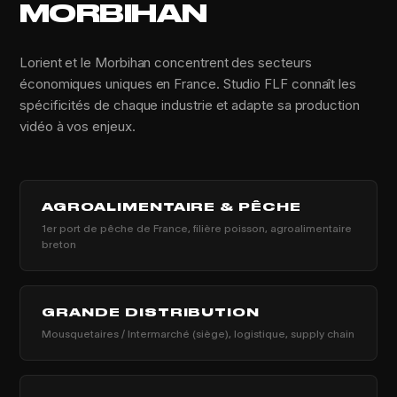
MORBIHAN
Lorient et le Morbihan concentrent des secteurs
économiques uniques en France. Studio FLF connaît les
spécificités de chaque industrie et adapte sa production
vidéo à vos enjeux.
AGROALIMENTAIRE & PÊCHE
1er port de pêche de France, filière poisson, agroalimentaire
breton
GRANDE DISTRIBUTION
Mousquetaires / Intermarché (siège), logistique, supply chain