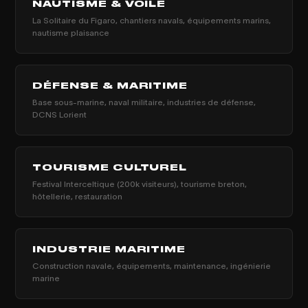
NAUTISME & VOILE
La Solitaire du Figaro, chantiers navals, équipements marins,
nautisme plaisance
DÉFENSE & MARITIME
Base sous-marine, naval militaire, industries de défense,
DCNS Lorient
TOURISME CULTUREL
Festival Interceltique (200k visiteurs), tourisme breton,
hôtellerie, restauration
INDUSTRIE MARITIME
Construction navale, équipements, maintenance, ingénierie
marine