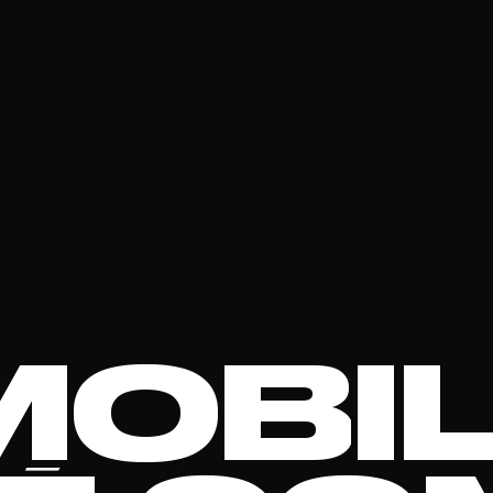
M
O
B
I