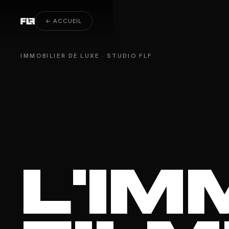
Immobilier de luxe
← ACCUEIL
IMMOBILIER DE LUXE · STUDIO FLF
L
'
I
M