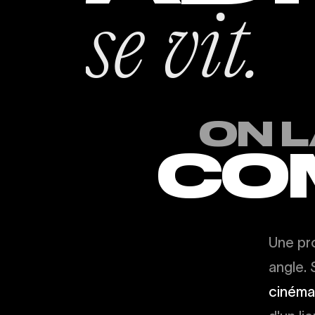
se vit.
ON L
COM
Une pro
angle. 
cinéma