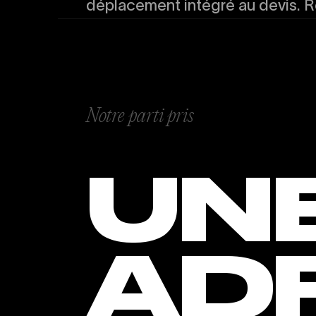
déplacement intégré au devis. Ré
Notre parti pris
UN
AD