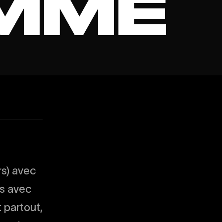
M
M
E
rs) avec
ts avec
 partout,