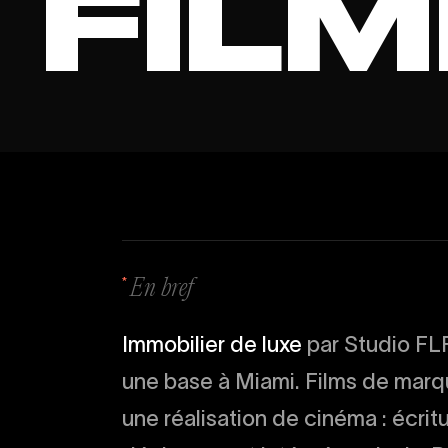
F
I
L
M
En bref
Immobilier de luxe
par Studio FLF
une base à Miami. Films de marque
une réalisation de cinéma : écritu