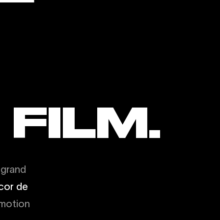
FILM.
 grand
cor de
émotion