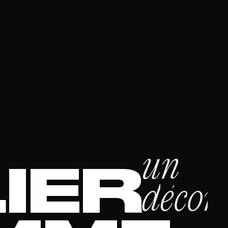
u
n
L
I
E
R
d
é
c
o
r