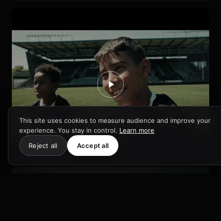
This site uses cookies to measure audience and improve your
experience. You stay in control.
Learn more
ANGERS SCO
Reject all
Accept all
Sport · 2025