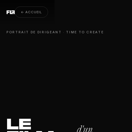
Films de fondateurs · Time to Create
← ACCUEIL
PORTRAIT DE DIRIGEANT · TIME TO CREATE
LE
d'un