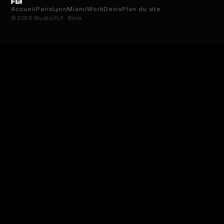
Accueil
Paris
Lyon
Miami
Work
Devis
Plan du site
© 2026 Studio FLF · Blois