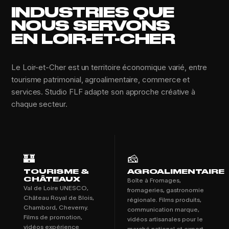
INDUSTRIES QUE
NOUS SERVONS
EN LOIR-ET-CHER
Le Loir-et-Cher est un territoire économique varié, entre
tourisme patrimonial, agroalimentaire, commerce et
services. Studio FLF adapte son approche créative à
chaque secteur.
🏰
🧀
TOURISME &
AGROALIMENTAIRE
CHÂTEAUX
Boîte à Fromages,
Val de Loire UNESCO,
fromageries, gastronomie
Château Royal de Blois,
régionale. Films produits,
Chambord, Cheverny.
communication marque,
Films de promotion,
vidéos artisanales pour le
vidéos expérience
marché national et export.