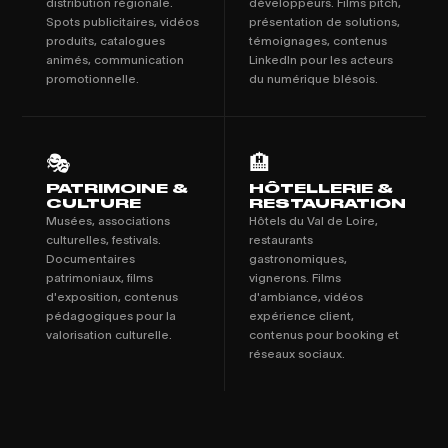
distribution régionale.
développeurs. Films pitch,
Spots publicitaires, vidéos
présentation de solutions,
produits, catalogues
témoignages, contenus
animés, communication
LinkedIn pour les acteurs
promotionnelle.
du numérique blésois.
🎭
🏨
PATRIMOINE &
HÔTELLERIE &
CULTURE
RESTAURATION
Musées, associations
Hôtels du Val de Loire,
culturelles, festivals.
restaurants
Documentaires
gastronomiques,
patrimoniaux, films
vignerons. Films
d'exposition, contenus
d'ambiance, vidéos
pédagogiques pour la
expérience client,
valorisation culturelle.
contenus pour booking et
réseaux sociaux.