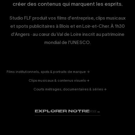
créer des contenus qui marquent les esprits.
Studio FLF produit vos films d'entreprise, clips musicaux
et spots publicitaires à Blois et en Loir-et-Cher. À 1h30
d'Angers · au cœur du Val de Loire inscrit au patrimoine
mondial de l'UNESCO.
CORPORATE
& PUB
ENTERTAINMENT
FICTION
Films institutionnels, spots & portraits de marque →
01
& DOC
Clips musicaux & contenus visuels →
02
Courts métrages, documentaires & séries →
03
EXPLORER NOTRE
→
WORK