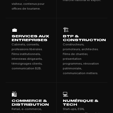
visiteur, contenus pour
offices de tourisme.
💼
🏗️
SERVICES AUX
BTP &
ENTREPRISES
CONSTRUCTION
Cabinets, conseils,
Constructeurs,
professions libérales.
promoteurs, architectes.
Films institutionnels,
Films de chantier,
interviews dirigeants,
présentation
témoignages clients,
programmes, rénovation
communication B2B.
patrimoniale,
communication métiers.
🛍️
💻
COMMERCE &
NUMÉRIQUE &
DISTRIBUTION
TECH
Retail, e-commerce,
Start-ups, ESN,