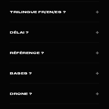
USD. Devis 24h.
+
TRILINGUE FR/EN/ES ?
Oui · critique pour marché LATAM/Caraïbes à Madrid.
+
DÉLAI ?
Brief J+1, tournage J+15 à J+25.
+
RÉFÉRENCE ?
Le Point + Presse Agence. 420+ projets sur 3
continents.
+
BASES ?
Miami (Studio FLF LLC). Paris pour clients européens.
Coverage régulière LATAM.
+
DRONE ?
FAA Part 107 + autorisations locales selon pays.