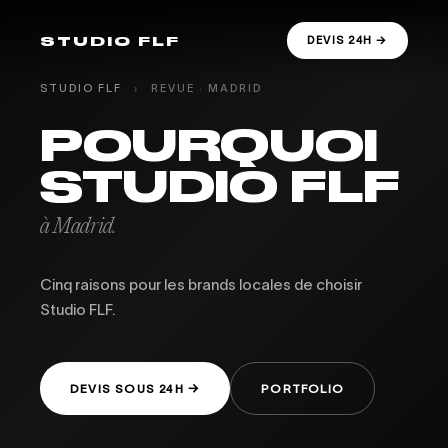
STUDIO FLF
DEVIS 24H →
STUDIO FLF
›
REVUE · MADRID
POURQUOI
STUDIO FLF
à Madrid.
Cinq raisons pour les brands locales de choisir
Studio FLF.
DEVIS SOUS 24H →
PORTFOLIO