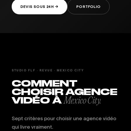
DEVIS SOUS 24H →
PORTFOLIO
STUDIO FLF · REVUE · MEXICO CITY
COMMENT
CHOISIR AGENCE
VIDÉO À
Mexico City.
Sept critères pour choisir une agence vidéo
qui livre vraiment.