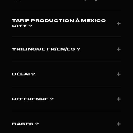
TARIF PRODUCTION À MEXICO
+
CITY ?
Capsule 1 500-4 500 USD. Hero film 8 000-25 000
USD. Devis 24h.
+
TRILINGUE FR/EN/ES ?
Oui · critique pour marché LATAM/Caraïbes à Mexico
City.
+
DÉLAI ?
Brief J+1, tournage J+15 à J+25.
+
RÉFÉRENCE ?
Le Point + Presse Agence. 420+ projets sur 3
continents.
+
BASES ?
Miami (Studio FLF LLC). Paris pour clients européens.