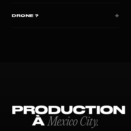
Coverage régulière LATAM.
+
DRONE ?
FAA Part 107 + autorisations locales selon pays.
PRODUCTION
À
Mexico City.