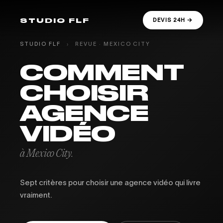
STUDIO FLF
DEVIS 24H →
STUDIO FLF
›
REVUE · MEXICO CITY
COMMENT
CHOISIR
AGENCE
VIDÉO
à Mexico City.
Sept critères pour choisir une agence vidéo qui livre
vraiment.