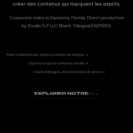
créer des contenus qui marquent les esprits.
Corporate video in Sarasota, Florida. Direct production
by Studio FLF LLC Miami. Trilingual EN/FR/ES.
CORPORATE
& PUB
ENTERTAINMENT
FICTION
Films institutionnels, spots & portraits de marque →
01
& DOC
Clips musicaux & contenus visuels →
02
Courts métrages, documentaires & séries →
03
EXPLORER NOTRE
→
WORK