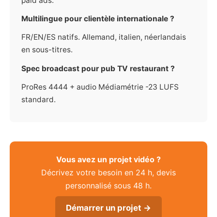
paid ads.
Multilingue pour clientèle internationale ?
FR/EN/ES natifs. Allemand, italien, néerlandais
en sous-titres.
Spec broadcast pour pub TV restaurant ?
ProRes 4444 + audio Médiamétrie -23 LUFS
standard.
Vous avez un projet vidéo ?
Décrivez votre besoin en 24 h, devis
personnalisé sous 48 h.
Démarrer un projet →