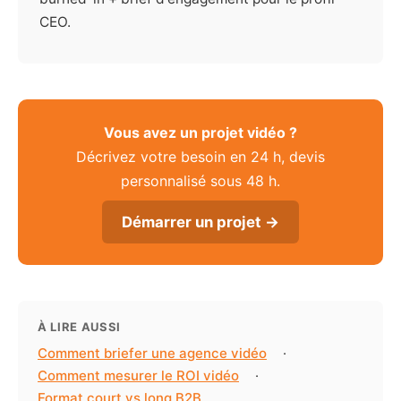
CEO.
Vous avez un projet vidéo ?
Décrivez votre besoin en 24 h, devis
personnalisé sous 48 h.
Démarrer un projet →
À LIRE AUSSI
Comment briefer une agence vidéo
·
Comment mesurer le ROI vidéo
·
Format court vs long B2B