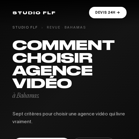
STUDIO FLF
DEVIS 24H →
STUDIO FLF
›
REVUE · BAHAMAS
COMMENT
CHOISIR
AGENCE
VIDÉO
à Bahamas.
Sept critères pour choisir une agence vidéo qui livre
vraiment.