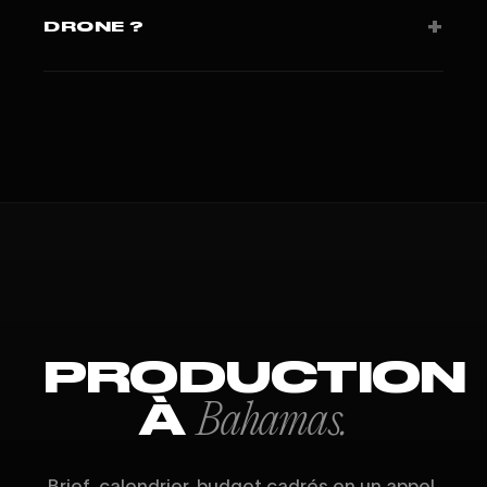
+
DRONE ?
FAA Part 107 + autorisations locales selon pays.
PRODUCTION
À
Bahamas.
Brief, calendrier, budget cadrés en un appel.