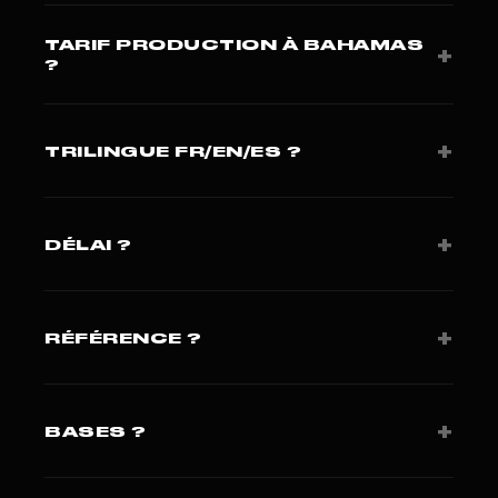
TARIF PRODUCTION À BAHAMAS
+
?
Capsule 1 500-4 500 USD. Hero film 8 000-25 000
USD. Devis 24h.
+
TRILINGUE FR/EN/ES ?
Oui · critique pour marché LATAM/Caraïbes à
Bahamas.
+
DÉLAI ?
Brief J+1, tournage J+15 à J+25.
+
RÉFÉRENCE ?
Le Point + Presse Agence. 420+ projets sur 3
continents.
+
BASES ?
Miami (Studio FLF LLC). Paris pour clients européens.
Coverage régulière LATAM.