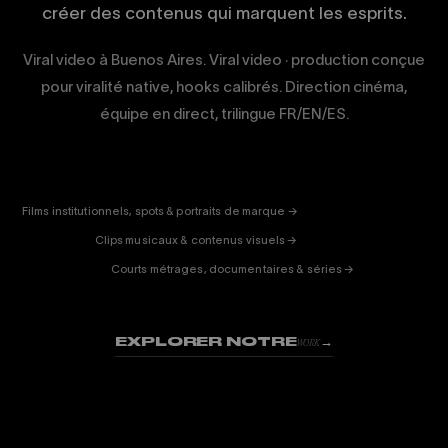
créer des contenus qui marquent les esprits.
Viral video à Buenos Aires. Viral video · production conçue
pour viralité native, hooks calibrés. Direction cinéma,
équipe en direct, trilingue FR/EN/ES.
CORPORATE
& PUB
ENTERTAINMENT
FICTION
Films institutionnels, spots & portraits de marque →
01
& DOC
Clips musicaux & contenus visuels →
02
Courts métrages, documentaires & séries →
03
EXPLORER NOTRE
→
WORK