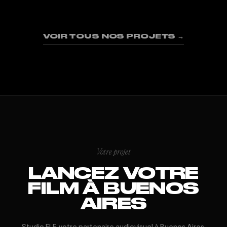
01
02
03
04
05
06
07
08
09
VOIR TOUS NOS PROJETS →
Votre projet
LANCEZ VOTRE
FILM À BUENOS
AIRES