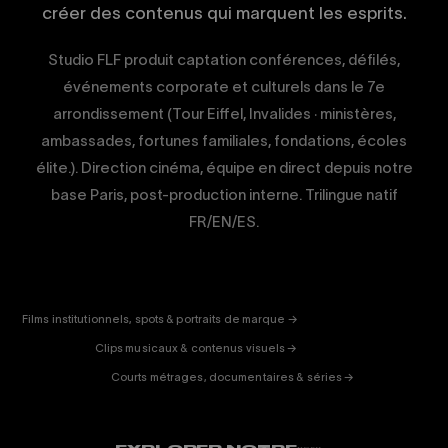
créer des contenus qui marquent les esprits.
Studio FLF produit captation conférences, défilés,
événements corporate et culturels dans le 7e
arrondissement (Tour Eiffel, Invalides · ministères,
ambassades, fortunes familiales, fondations, écoles
élite.). Direction cinéma, équipe en direct depuis notre
base Paris, post-production interne. Trilingue natif
FR/EN/ES.
CORPORATE
& PUB
ENTERTAINMENT
FICTION
Films institutionnels, spots & portraits de marque →
01
& DOC
Clips musicaux & contenus visuels →
02
Courts métrages, documentaires & séries →
03