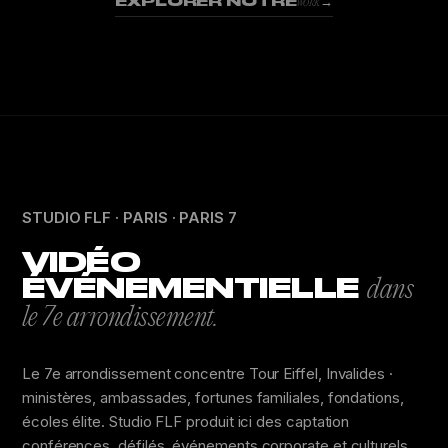
EXPLORER NOTRE
→
WORK
STUDIO FLF · PARIS · PARIS 7
VIDÉO
ÉVÉNEMENTIELLE
dans
le 7e arrondissement.
Le 7e arrondissement concentre Tour Eiffel, Invalides ·
ministères, ambassades, fortunes familiales, fondations,
écoles élite. Studio FLF produit ici des captation
conférences, défilés, événements corporate et culturels