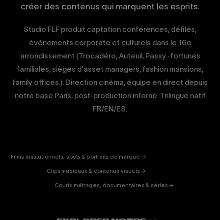
créer des contenus qui marquent les esprits.
Studio FLF produit captation conférences, défilés,
événements corporate et culturels dans le 16e
arrondissement (Trocadéro, Auteuil, Passy · fortunes
familiales, sièges d'asset managers, fashion mansions,
family offices.). Direction cinéma, équipe en direct depuis
notre base Paris, post-production interne. Trilingue natif
FR/EN/ES.
CORPORATE
& PUB
ENTERTAINMENT
FICTION
Films institutionnels, spots & portraits de marque →
01
& DOC
Clips musicaux & contenus visuels →
02
Courts métrages, documentaires & séries →
03