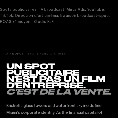
Spots publicitaires TV broadcast, Meta Ads, YouTube,
TikTok. Direction d'art cinéma, livraison broadcast-spec,
ROAS x4 moyen · Studio FLF.
À PROPOS · SPOTS PUBLICITAIRES
UN SPOT
PUBLICITAIRE
N'EST PAS UN FILM
D'ENTREPRISE.
C'EST DE LA VENTE.
Brickell's glass towers and waterfront skyline define
Miami's corporate identity. As the financial capital of