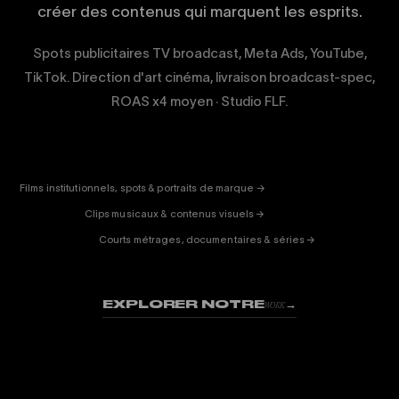
créer des contenus qui marquent les esprits.
Spots publicitaires TV broadcast, Meta Ads, YouTube,
TikTok. Direction d'art cinéma, livraison broadcast-spec,
ROAS x4 moyen · Studio FLF.
CORPORATE
& PUB
ENTERTAINMENT
FICTION
Films institutionnels, spots & portraits de marque →
01
& DOC
Clips musicaux & contenus visuels →
02
Courts métrages, documentaires & séries →
03
EXPLORER NOTRE
→
WORK