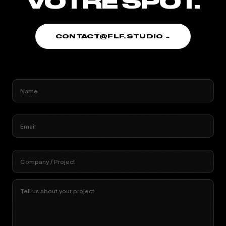
VOTRE SPOT.
CONTACT@FLF.STUDIO →
Name
Email
Company / Project
Tell us about your project