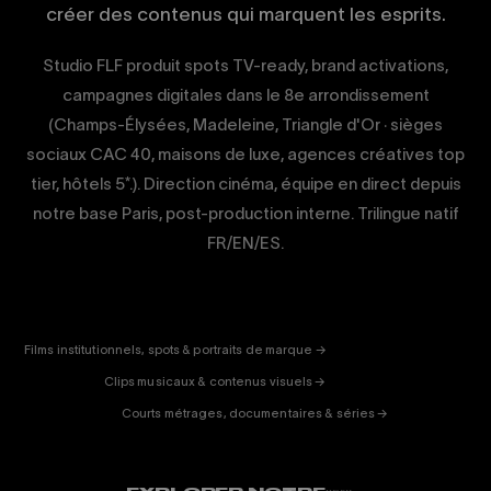
créer des contenus qui marquent les esprits.
Studio FLF produit spots TV-ready, brand activations,
campagnes digitales dans le 8e arrondissement
(Champs-Élysées, Madeleine, Triangle d'Or · sièges
sociaux CAC 40, maisons de luxe, agences créatives top
tier, hôtels 5*.). Direction cinéma, équipe en direct depuis
notre base Paris, post-production interne. Trilingue natif
FR/EN/ES.
CORPORATE
& PUB
ENTERTAINMENT
FICTION
Films institutionnels, spots & portraits de marque →
01
& DOC
Clips musicaux & contenus visuels →
02
Courts métrages, documentaires & séries →
03