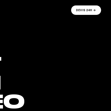
DEVIS 24H →
T
N
ÉO