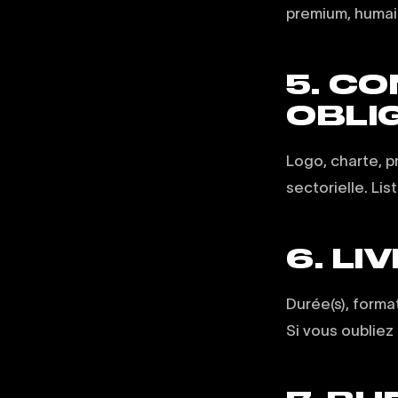
premium, humain
5. C
OBLI
Logo, charte, 
sectorielle. Li
6. LI
Durée(s), format
Si vous oubliez