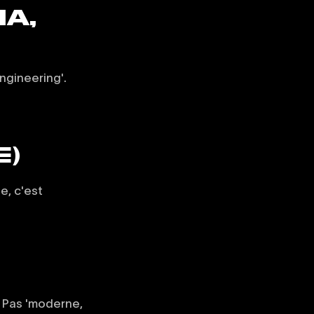
NA,
ngineering'.
E)
e, c'est
. Pas 'moderne,