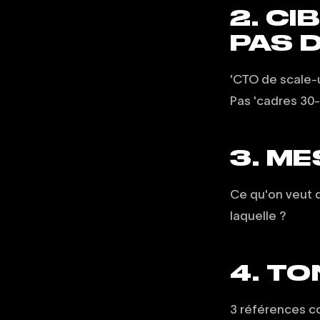
2. CI
PAS 
'CTO de scale-u
Pas 'cadres 30-
3. ME
Ce qu'on veut q
laquelle ?
4. TO
3 références co