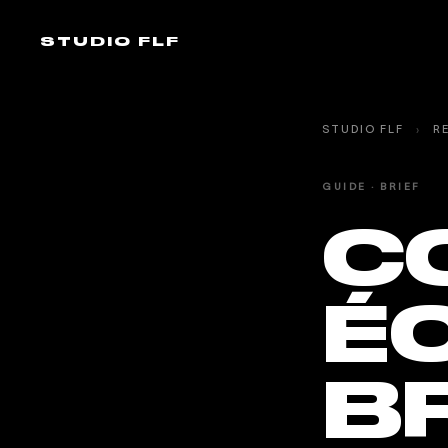
STUDIO FLF
STUDIO FLF
›
R
GUIDE · BRIEF
C
É
BR