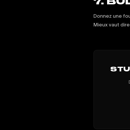
7. B
Donnez une four
Mieux vaut dire
STUD