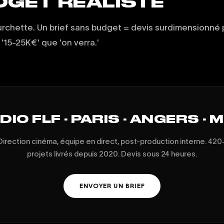
UDGET RÉALISTE
chette. Un brief sans budget = devis surdimensionné p
 '15-25K€' que 'on verra.'
IO FLF · PARIS · ANGERS · 
Direction cinéma, équipe en direct, post-production interne. 420
projets livrés depuis 2020. Devis sous 24 heures.
ENVOYER UN BRIEF