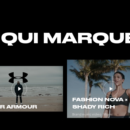
 QUI MARQU
FASHION NOVA ×
R ARMOUR
SHADY RICH
Brand music video · Miami