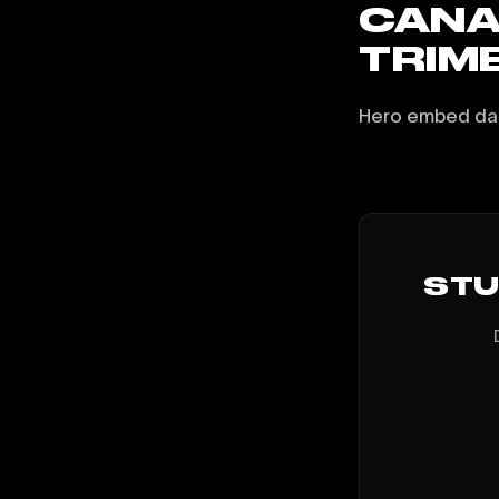
CANA
TRIM
Hero embed dan
STUD