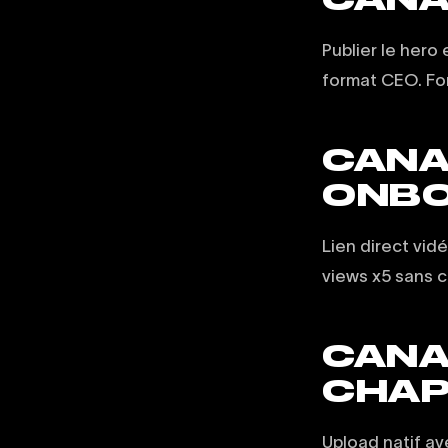
Publier le hero
format CEO. For
CANAL
ONBO
Lien direct vid
views x5 sans c
CANAL
CHAP
Upload natif av