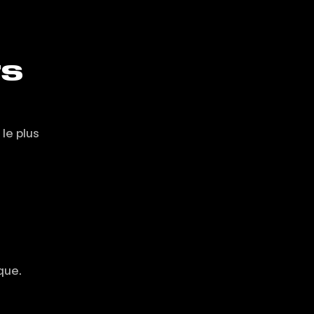
TS
le plus
que.