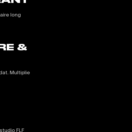
aire long
RE &
at. Multiplie
'studio FLF