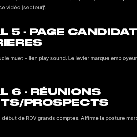
nce vidéo [secteur]'.
L 5 · PAGE CANDIDA
RIERES
ucle muet + lien play sound. Le levier marque employeur 
L 6 · RÉUNIONS
NTS/PROSPECTS
n début de RDV grands comptes. Affirme la posture mar