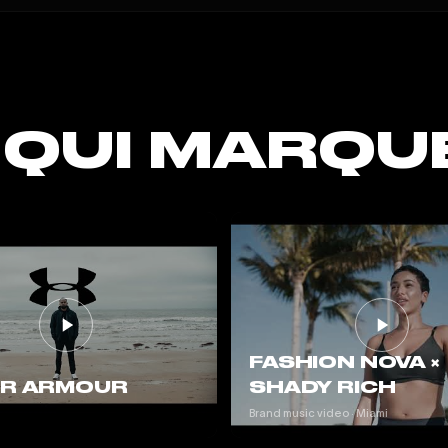
 QUI MARQU
FASHION NOVA ×
R ARMOUR
SHADY RICH
Brand music video · Miami