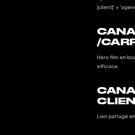
[client]' + 'age
CANA
/CAR
Hero film en bo
efficace.
CANA
CLIE
Lien partagé e