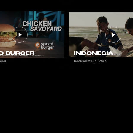
D BURGER
INDONESIA
spot
Documentaire · 2024