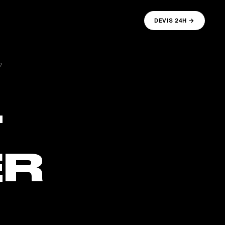
DEVIS 24H →
?
T
ER