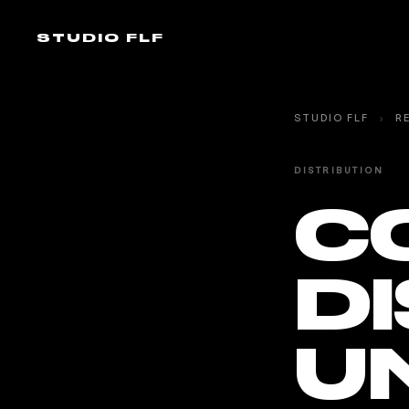
STUDIO FLF
STUDIO FLF
›
R
DISTRIBUTION
C
D
UN