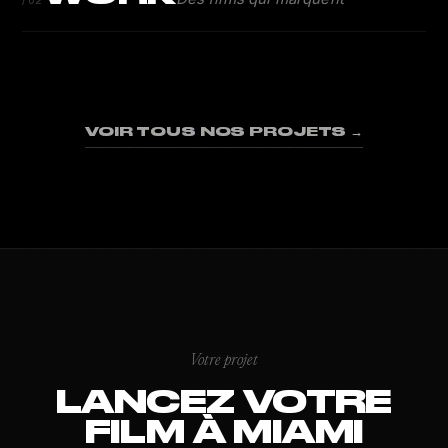
/02
AHOOD
UNDER ARMOUR
FASHION NOVA × SHADY RICH
ANGERS SCO
DUKE · STAMINA
SPEED BURGER
SPOT PUBLICITAIRE · 2025
INDONESIA
SPORT · 2024
SPIRIT OF WORLD CUP
BRAND MUSIC VIDEO · MIAMI
ALL OVER AGAIN
SPORT · 2025
MUSIC VIDEO · 2025
CORPORATE · SPOT
DOCUMENTAIRE · 2024
SPORT · MIAMI · 2026
COURT MÉTRAGE · 2024
01
02
03
04
05
06
07
08
09
VOIR TOUS NOS PROJETS →
Votre projet
LANCEZ VOTRE
FILM À MIAMI