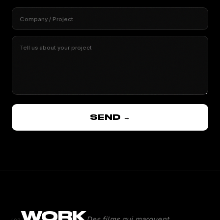
Company / Project
Tell us about your project
SEND →
WORK
Des films qui marquent