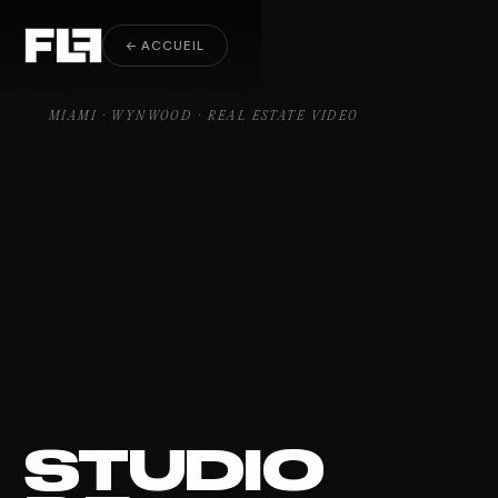
Real Estate Video Wynwood
← ACCUEIL
MIAMI · WYNWOOD · REAL ESTATE VIDEO
STUDIO